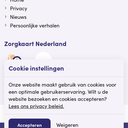
Privacy
Nieuws
Persoonlijke verhalen
Zorgkaart Nederland
Cookie instellingen
Viattence is gewaardeerd op Zorgkaart
Nederland.
Onze website maakt gebruik van cookies voor
een optimale gebruikerservaring. Wilt u de
website bezoeken en cookies accepteren?
Lees ons privacy beleid.
© Viattence
Privacy
Disclaimer
Cookie instellingen
Weigeren
Accepteren