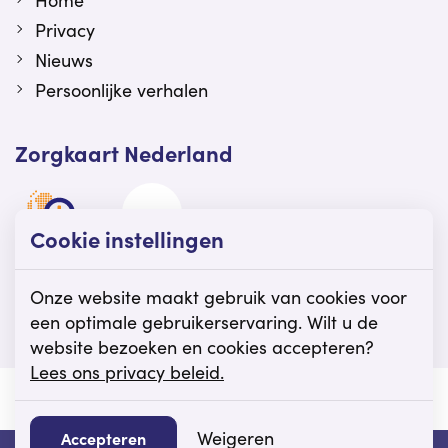
Home
Privacy
Nieuws
Persoonlijke verhalen
Zorgkaart Nederland
Cookie instellingen
Viattence is gewaardeerd op Zorgkaart
Nederland.
Onze website maakt gebruik van cookies voor
een optimale gebruikerservaring. Wilt u de
website bezoeken en cookies accepteren?
Lees ons privacy beleid.
© Viattence
Privacy
Disclaimer
Cookie instellingen
Weigeren
Accepteren