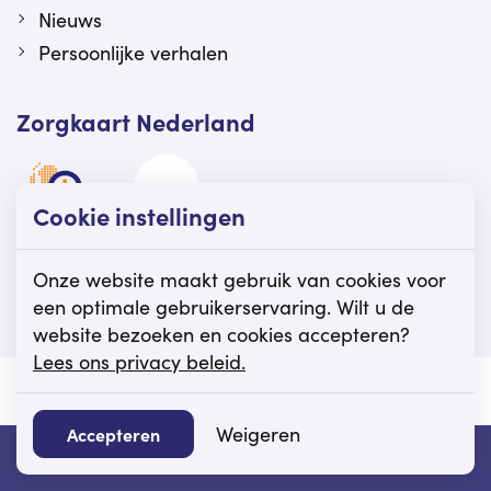
Nieuws
Persoonlijke verhalen
Zorgkaart Nederland
Cookie instellingen
Viattence is gewaardeerd op Zorgkaart
Nederland.
Onze website maakt gebruik van cookies voor
een optimale gebruikerservaring. Wilt u de
website bezoeken en cookies accepteren?
Lees ons privacy beleid.
© Viattence
Privacy
Disclaimer
Cookie instellingen
Weigeren
Accepteren