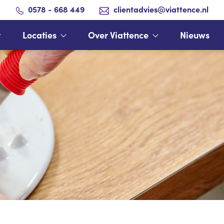
0578 - 668 449
clientadvies@viattence.nl
Locaties
Over Viattence
Nieuws