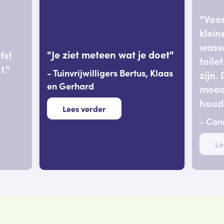
"Voor 
klein
wasse
"Je ziet meteen wat je doet"
fst
toile
t."
- Tuinvrijwilligers Bertus, Klaas
zijn.
en Gerhard
moede
houd
Lees verder
- Con
Le