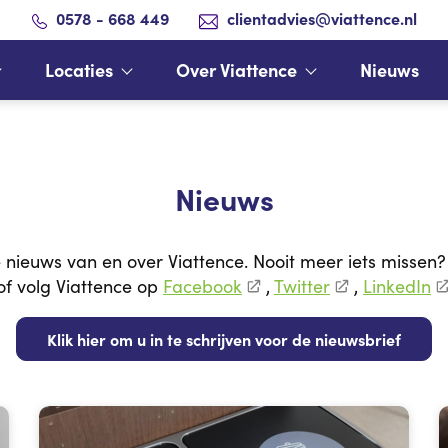
0578 - 668 449
clientadvies@viattence.nl
Locaties
Over Viattence
Nieuws
Nieuws
e nieuws van en over Viattence. Nooit meer iets missen? 
of volg Viattence op
Facebook
,
Twitter
,
LinkedIn
Klik hier om u in te schrijven voor de nieuwsbrief