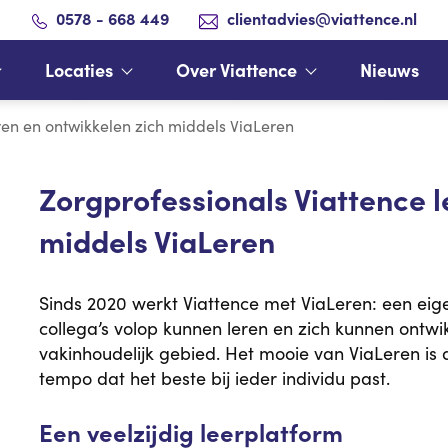
0578 - 668 449
clientadvies@viattence.nl
Locaties
Over Viattence
Nieuws
ren en ontwikkelen zich middels ViaLeren
Zorgprofessionals Viattence l
middels ViaLeren
Sinds 2020 werkt Viattence met ViaLeren: een eig
collega’s volop kunnen leren en zich kunnen ontwik
vakinhoudelijk gebied. Het mooie van ViaLeren is d
tempo dat het beste bij ieder individu past.
Een veelzijdig leerplatform