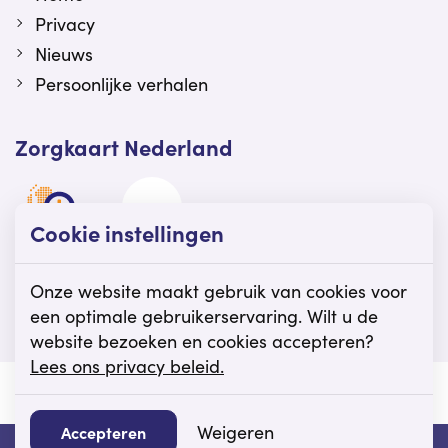
Privacy
Nieuws
Persoonlijke verhalen
Zorgkaart Nederland
Cookie instellingen
Viattence is gewaardeerd op Zorgkaart
Nederland.
Onze website maakt gebruik van cookies voor
een optimale gebruikerservaring. Wilt u de
website bezoeken en cookies accepteren?
Lees ons privacy beleid.
© Viattence
Privacy
Disclaimer
Cookie instellingen
Weigeren
Accepteren