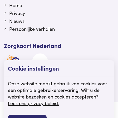
Home
Privacy
Nieuws
Persoonlijke verhalen
Zorgkaart Nederland
Cookie instellingen
Viattence is gewaardeerd op Zorgkaart
Nederland.
Onze website maakt gebruik van cookies voor
een optimale gebruikerservaring. Wilt u de
website bezoeken en cookies accepteren?
Lees ons privacy beleid.
© Viattence
Privacy
Disclaimer
Cookie instellingen