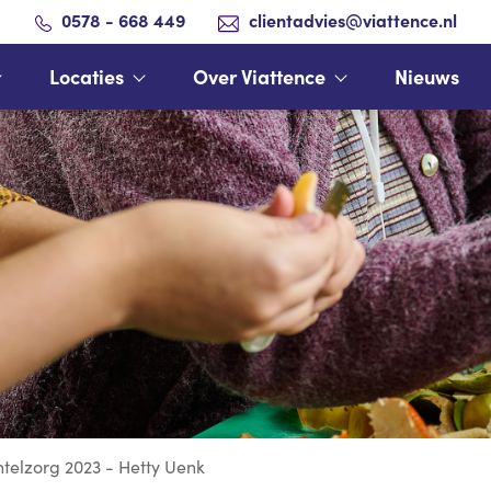
0578 - 668 449
clientadvies@viattence.nl
Locaties
Over Viattence
Nieuws
elzorg 2023 - Hetty Uenk