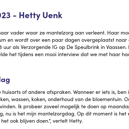
23 - Hetty Uenk
j haar vader waar ze mantelzorg aan verleent. Haar moed
ntrum en wordt over een paar dagen overgeplaatst naar
8 uur als Verzorgende IG op De Speulbrink in Vaassen. D
telde het tijdens een mooi interview dat we met haar
dag
 huisarts of andere afspraken. Wanneer er iets is, be
maken, wassen, koken, onderhoud van de bloementuin. O
vinden. Ik probeer zoveel mogelijk te doen op maandag,
, nu is het mijn mantelzorgdag. Op dit moment is het 
 het ook blijven doen.”, vertelt Hetty.