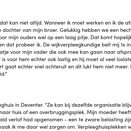
r dat kan niet altijd. Wanneer ik moet werken en ik de
e dochter van mijn broer. Gelukkig hebben we een hecht
or mijn ouders wel op een laag pitje. Dat komt hopelij
en dat probeer ik. De wijkverpleegkundige belt mij 1x
atje voor mijn vader die ook mee kan gaan naar afspr
is voor hem echter ook lastig en hij moet al veel loslat
art gaat echter snel achteruit en dit lukt hem niet me
d.”
uis in Deventer. “Ze kan bij dezelfde organisatie blijv
g naar huis of een overbruggingsplek. Mijn moeder heef
aald verlof had opgenomen - een te zware belasting zij
k, maak ik me daar wel zorgen om. Verpleeghuisplekke