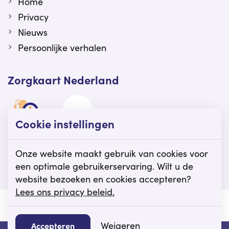
Home
Privacy
Nieuws
Persoonlijke verhalen
Zorgkaart Nederland
Cookie instellingen
Viattence is gewaardeerd op Zorgkaart
Nederland.
Onze website maakt gebruik van cookies voor
een optimale gebruikerservaring. Wilt u de
website bezoeken en cookies accepteren?
Lees ons privacy beleid.
© Viattence
Privacy
Disclaimer
Cookie instellingen
Weigeren
Accepteren