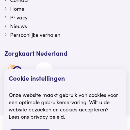
Contact
Home
Privacy
Nieuws
Persoonlijke verhalen
Zorgkaart Nederland
Cookie instellingen
Viattence is gewaardeerd op Zorgkaart
Nederland.
Onze website maakt gebruik van cookies voor
een optimale gebruikerservaring. Wilt u de
website bezoeken en cookies accepteren?
Lees ons privacy beleid.
© Viattence
Privacy
Disclaimer
Cookie instellingen