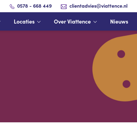
0578 - 668 449
clientadvies@viattence.nl
Locaties
Over Viattence
Nieuws