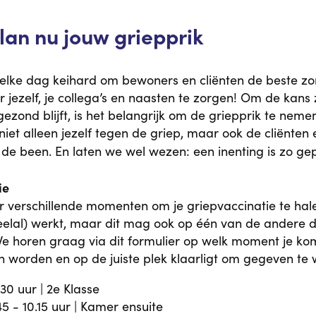
Plan nu jouw griepprik
n elke dag keihard om bewoners en cliënten de beste zo
 jezelf, je collega’s en naasten te zorgen! Om de kans 
ond blijft, is het belangrijk om de griepprik te nemen. A
iet alleen jezelf tegen de griep, maar ook de cliënten e
e been. En laten we wel wezen: een inenting is zo gep
ie
 verschillende momenten om je griepvaccinatie te hale
eelal) werkt, maar dit mag ook op één van de andere
 We horen graag via dit formulier op welk moment je ko
n worden en op de juiste plek klaarligt om gegeven te
.30 uur | 2e Klasse
45 - 10.15 uur | Kamer ensuite