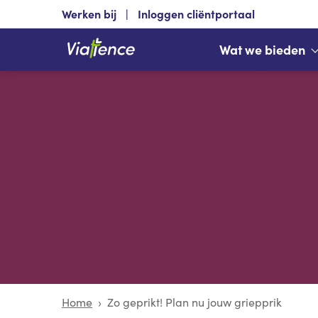
Werken bij
Inloggen cliëntportaal
Wat we bieden
Home
Zo geprikt! Plan nu jouw griepprik