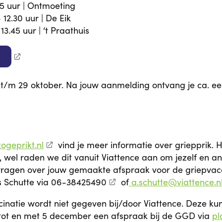
1.15 uur | Ontmoeting
- 12.30 uur | De Eik
 13.45 uur | ‘t Praathuis
 t/m 29 oktober. Na jouw aanmelding ontvang je ca. e
ogeprikt.nl
vind je meer informatie over griepprik. He
n, wel raden we dit vanuit Viattence aan om jezelf en a
vragen over jouw gemaakte afspraak voor de griepvac
 Schutte via
06-38425490
of
a.schutte@viattence.n
inatie wordt niet gegeven bij/door Viattence. Deze kun
tot en met 5 december een afspraak bij de GGD via
pl