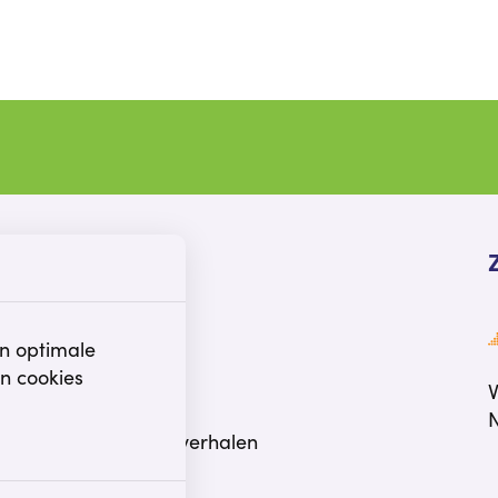
Snel naar
Contact
Home
n optimale
Privacy
n cookies
V
Nieuws
N
Persoonlijke verhalen