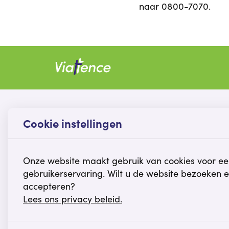
naar
0800-7070
.
Contact
Cookie instellingen
Korte Veenteweg 9C
8161 PC Epe
Onze website maakt gebruik van cookies voor ee
gebruikerservaring. Wilt u de website bezoeken e
0578 - 668 449
accepteren?
clientadvies@viattence.nl
Lees ons privacy beleid.