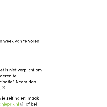
en week van te voren
t is niet verplicht om
nderen te
cinatie? Neem dan
l
.
 je zelf halen: maak
anjeprik.nl
of bel